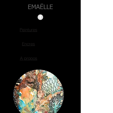
EMAËLLE
Peintures
Encres
A propos