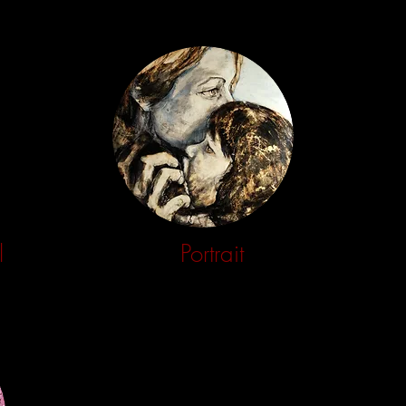
l
Portrait