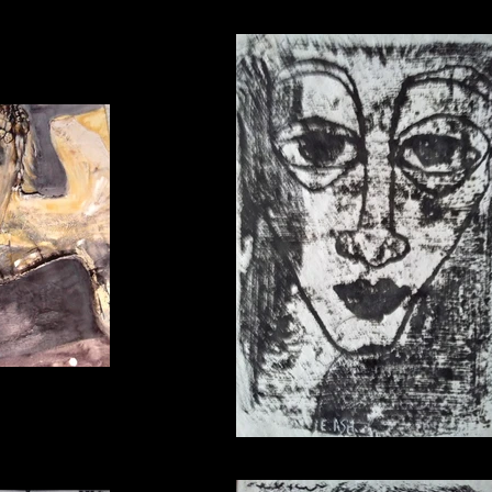
Tom
l2008
monotype