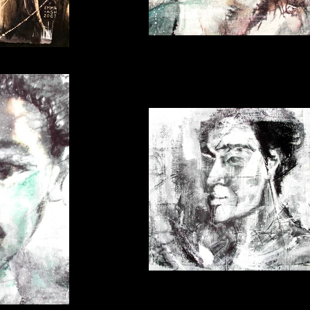
portrait theo
ie
portrait ado