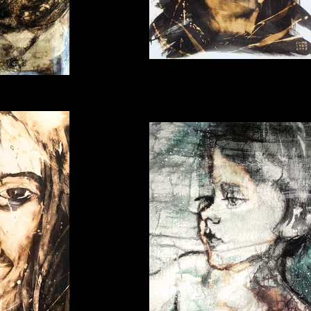
christique
fant"