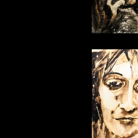
"mère et en
1M/1M