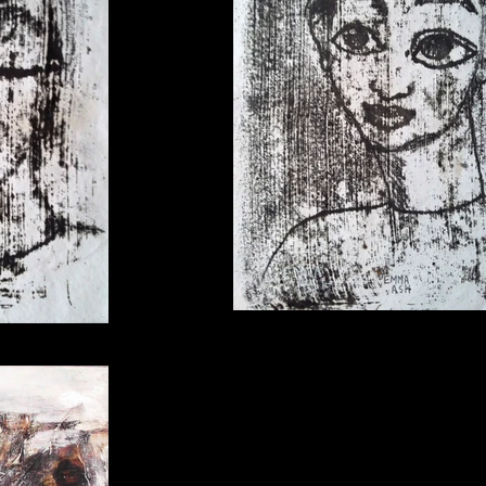
monotype
pe