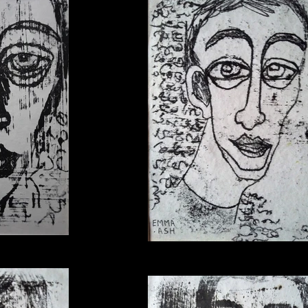
pe
monotype