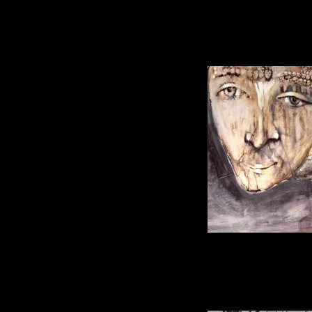
portrait 
portrait phi